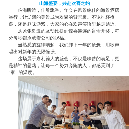
山海盛宴，共赴欢喜之约
临海听涛，佳肴飘香。
年会在
风景绝佳的海景酒店
举行
，让辽阔
的美
景成为欢聚的背景板。
不论推杯换
盏，还是
趣味游戏，
大家的
心
在
欢声笑语里
越走越近
。
从紧张刺激的互动比拼到惊喜连连的
盲盒开奖
，
每
分每秒
都承载着公司的祝福。
当
熟悉的
旋律响起，我们卸下一年的疲惫，用歌声
唱出对新年的无限憧憬。
这场属于嘉利德人的盛会，不仅是味蕾的满足，更
是精神的慰藉，让每一个努力奔跑的人，都感受到了
“家” 的温度。