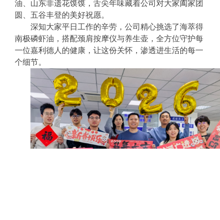
油、山东非遗花馍馍，
舌尖年味
藏着公司对大家阖家团
圆、五谷丰登的美好
祝愿。
深知大家平日工作的辛劳，公司
精心挑选了海萃得
南极磷虾油
，
搭配
颈肩按摩仪与养生壶，全方位守护每
一位嘉利德人的健康，让这份关怀，渗透进生活的每一
个细节。